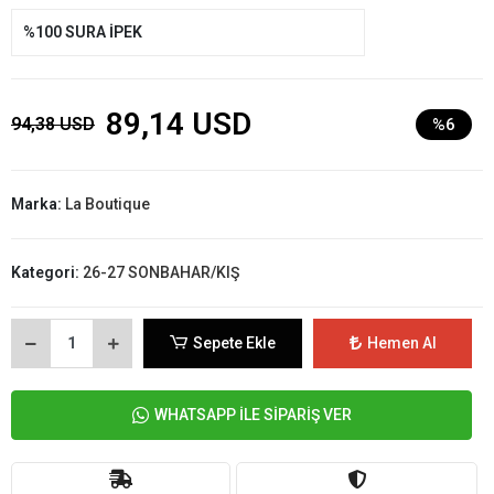
%100 SURA İPEK
89,14 USD
94,38 USD
%6
Marka:
La Boutique
Kategori:
26-27 SONBAHAR/KIŞ
Sepete Ekle
Hemen Al
WHATSAPP İLE SİPARİŞ VER