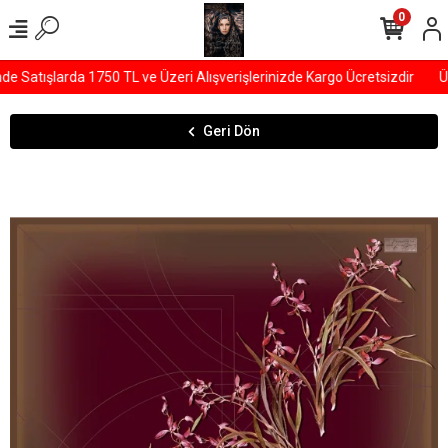
0
Satışlarda 1750 TL ve Üzeri Alışverişlerinizde Kargo Ücretsizdir
ÜY
Geri Dön