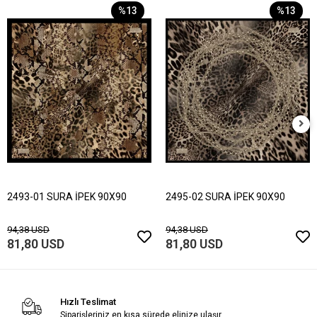
%13
%13
2493-01 SURA İPEK 90X90
2495-02 SURA İPEK 90X90
94,38 USD
94,38 USD
81,80 USD
81,80 USD
Hızlı Teslimat
Siparişleriniz en kısa sürede elinize ulaşır.