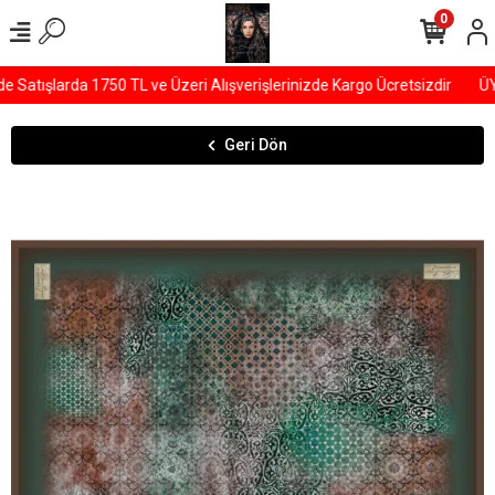
0
atışlarda 1750 TL ve Üzeri Alışverişlerinizde Kargo Ücretsizdir
ÜYE
Geri Dön