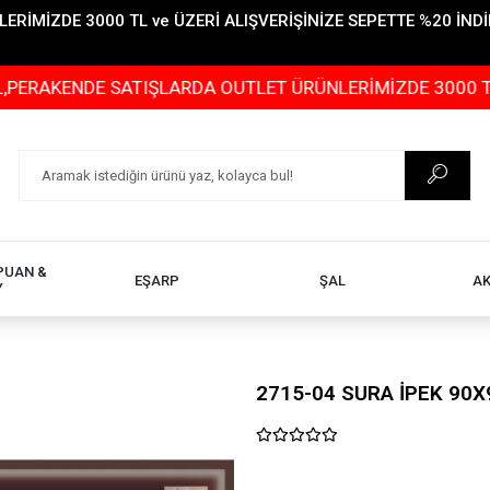
İMİZDE 3000 TL ve ÜZERİ ALIŞVERİŞİNİZE SEPETTE %20 İNDİR
NDE SATIŞLARDA OUTLET ÜRÜNLERİMİZDE 3000 TL ve ÜZER
PUAN &
EŞARP
ŞAL
A
Y
2715-04 SURA İPEK 90X