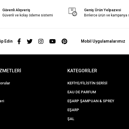
Güvenli Alışveriş
Geniş Ürün Yelpazesi
Güvenli ve kolay ödeme sistemi
Binlerce ürün ve kampanya
ip Edin
Mobil Uygulamalarımız
İZMETLERİ
KATEGORİLER
orular
KEFİYE/FİLİSTİN SERİSİ
EAU DE PARFUM
eri
EŞARP ŞAMPUAN & SPREY
EŞARP
ŞAL