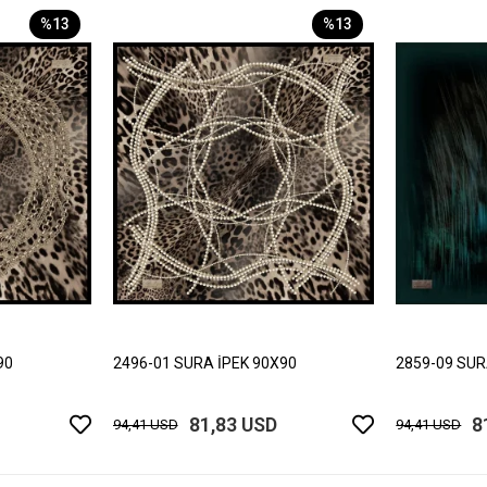
%13
%13
90
2496-01 SURA İPEK 90X90
2859-09 SUR
81,83 USD
8
94,41 USD
94,41 USD