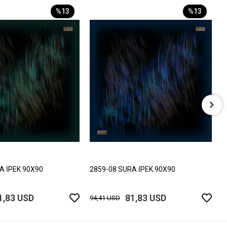
%13
%13
2
9
A İPEK 90X90
2859-08 SURA İPEK 90X90
1,83 USD
81,83 USD
94,41 USD