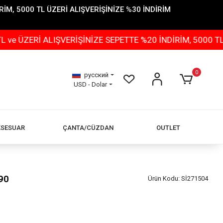
İM, 5000 TL ÜZERİ ALIŞVERİŞİNİZE %30 İNDİRİM
İ ALIŞVERİŞİNİZE SEPETTE %20 İNDİRİM, 5000 TL ÜZERİ
0
русский
USD - Dolar
KSESUAR
ÇANTA/CÜZDAN
OUTLET
90
Ürün Kodu:
Sİ271504