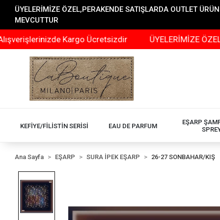
ÜYELERİMİZE ÖZEL,PERAKENDE SATIŞLARDA OUTLET ÜRÜNLER
MEVCUTTUR
erinizde Kargo Ücretsizdir
ÜYELERİMİZE ÖZEL,PERAKE
EŞARP ŞAM
KEFİYE/FİLİSTİN SERİSİ
EAU DE PARFUM
SPRE
Ana Sayfa
EŞARP
SURA İPEK EŞARP
26-27 SONBAHAR/KIŞ