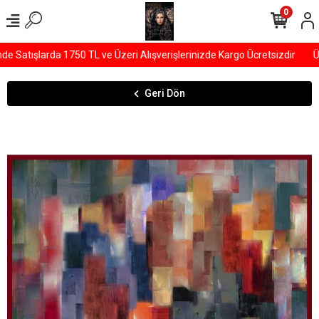
0
Satışlarda 1750 TL ve Üzeri Alışverişlerinizde Kargo Ücretsizdir
ÜY
Geri Dön