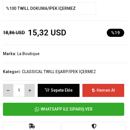
%100 TWILL DOKUMA/İPEK İÇERMEZ
15,32 USD
18,86 USD
%19
Marka:
La Boutique
Kategori:
CLASSICAL TWILL EŞARP/İPEK İÇERMEZ
Sepete Ekle
Hemen Al
WHATSAPP İLE SİPARİŞ VER