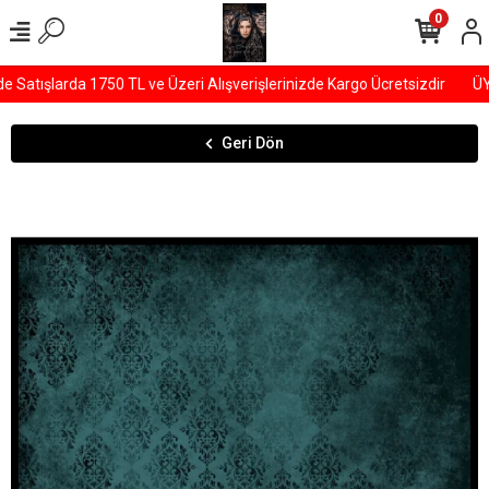
0
atışlarda 1750 TL ve Üzeri Alışverişlerinizde Kargo Ücretsizdir
ÜYE
Geri Dön