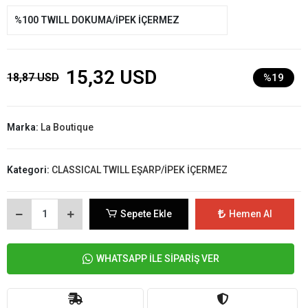
%100 TWILL DOKUMA/İPEK İÇERMEZ
15,32 USD
18,87 USD
%19
Marka:
La Boutique
Kategori:
CLASSICAL TWILL EŞARP/İPEK İÇERMEZ
Sepete Ekle
Hemen Al
WHATSAPP İLE SİPARİŞ VER