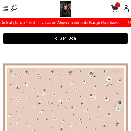
0
Satışlarda 1750 TL ve Üzeri Alışverişlerinizde Kargo Ücretsizdir
ÜY
Geri Dön