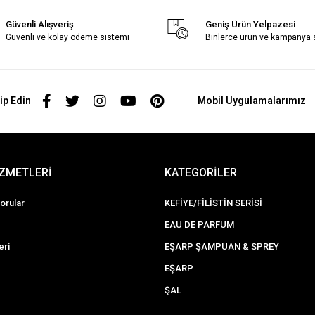
Güvenli Alışveriş
Geniş Ürün Yelpazesi
Güvenli ve kolay ödeme sistemi
Binlerce ürün ve kampanya
ip Edin
Mobil Uygulamalarımız
İZMETLERİ
KATEGORİLER
orular
KEFİYE/FİLİSTİN SERİSİ
EAU DE PARFUM
eri
EŞARP ŞAMPUAN & SPREY
EŞARP
ŞAL