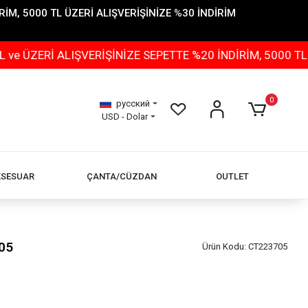
İM, 5000 TL ÜZERİ ALIŞVERİŞİNİZE %30 İNDİRİM
 ALIŞVERİŞİNİZE SEPETTE %20 İNDİRİM, 5000 TL ÜZERİ 
0
русский
USD - Dolar
KSESUAR
ÇANTA/CÜZDAN
OUTLET
05
Ürün Kodu:
CT223705