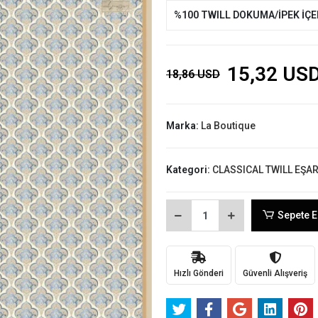
%100 TWILL DOKUMA/İPEK İÇ
15,32 US
18,86 USD
Marka:
La Boutique
Kategori:
CLASSICAL TWILL EŞA
Sepete E
Hızlı Gönderi
Güvenli Alışveriş