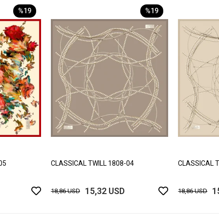
%19
%19
05
CLASSICAL TWILL 1808-04
CLASSICAL T
15,32 USD
1
18,86 USD
18,86 USD