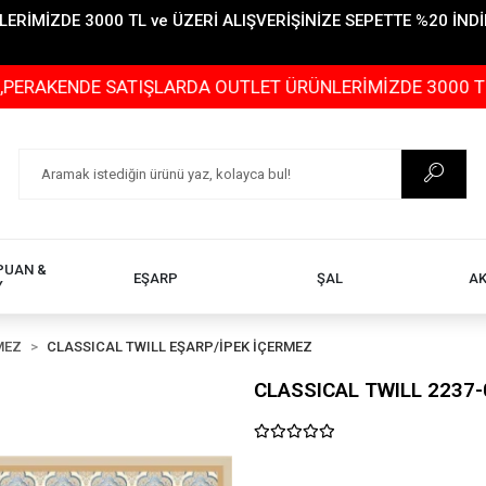
İMİZDE 3000 TL ve ÜZERİ ALIŞVERİŞİNİZE SEPETTE %20 İNDİR
NDE SATIŞLARDA OUTLET ÜRÜNLERİMİZDE 3000 TL ve ÜZERİ
PUAN &
EŞARP
ŞAL
A
Y
MEZ
CLASSICAL TWILL EŞARP/İPEK İÇERMEZ
CLASSICAL TWILL 2237-