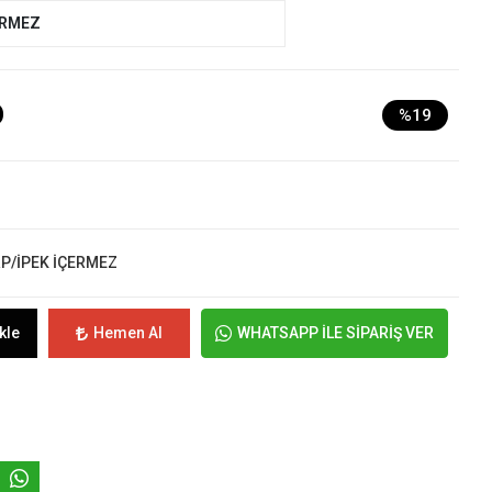
ERMEZ
D
%19
RP/İPEK İÇERMEZ
kle
Hemen Al
WHATSAPP İLE SİPARİŞ VER