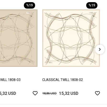
%19
%19
C
1
WILL 1808-03
CLASSICAL TWILL 1808-02
5,32 USD
15,32 USD
18,86 USD