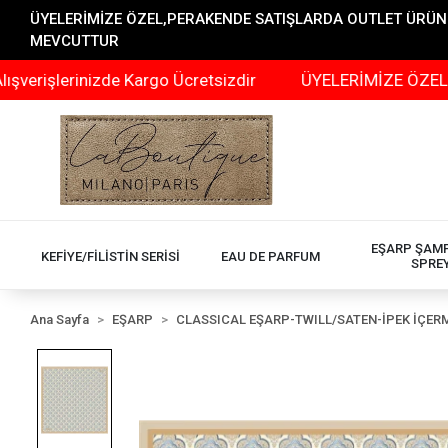
ÜYELERİMİZE ÖZEL,PERAKENDE SATIŞLARDA OUTLET ÜRÜNLER
MEVCUTTUR
erinizde Kargo Ücretsizdir
ÜYELERİMİZE ÖZEL,PERAKE
EŞARP ŞAM
KEFİYE/FİLİSTİN SERİSİ
EAU DE PARFUM
SPRE
Ana Sayfa
EŞARP
CLASSICAL EŞARP-TWILL/SATEN-İPEK İÇER