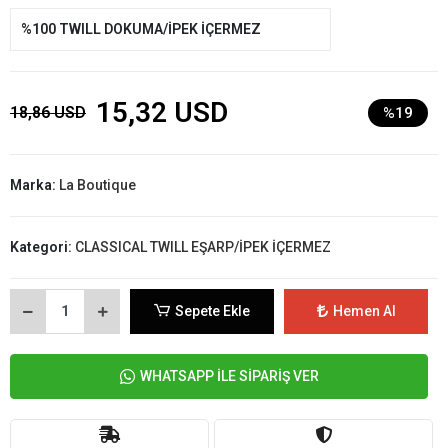
%100 TWILL DOKUMA/İPEK İÇERMEZ
15,32 USD
18,86 USD
%19
Marka:
La Boutique
Kategori:
CLASSICAL TWILL EŞARP/İPEK İÇERMEZ
Sepete Ekle
Hemen Al
WHATSAPP İLE SİPARİŞ VER