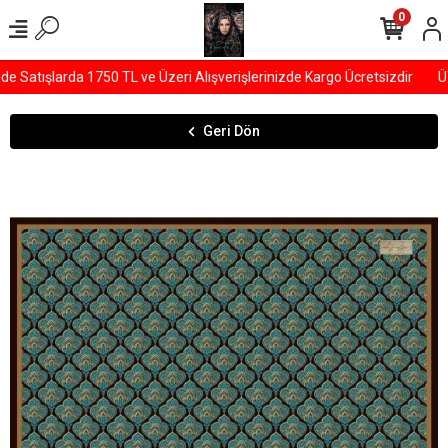
0
Satışlarda 1750 TL ve Üzeri Alışverişlerinizde Kargo Ücretsizdir
ÜY
Geri Dön