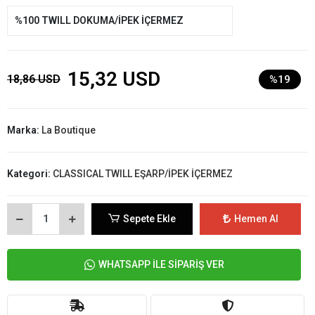
%100 TWILL DOKUMA/İPEK İÇERMEZ
15,32 USD
18,86 USD
%19
Marka:
La Boutique
Kategori:
CLASSICAL TWILL EŞARP/İPEK İÇERMEZ
Sepete Ekle
Hemen Al
WHATSAPP İLE SİPARİŞ VER