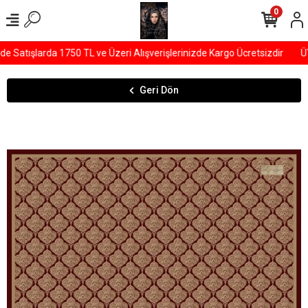
0
Satışlarda 1750 TL ve Üzeri Alışverişlerinizde Kargo Ücretsizdir
ÜY
Geri Dön