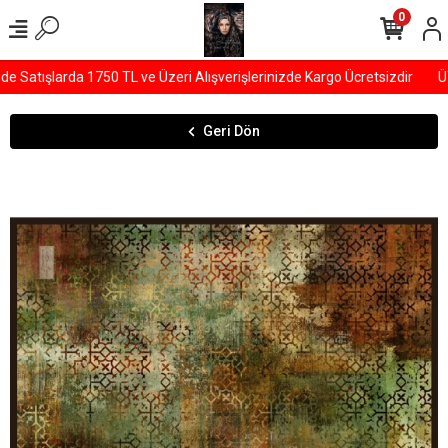
0
Satışlarda 1750 TL ve Üzeri Alışverişlerinizde Kargo Ücretsizdir
ÜY
Geri Dön