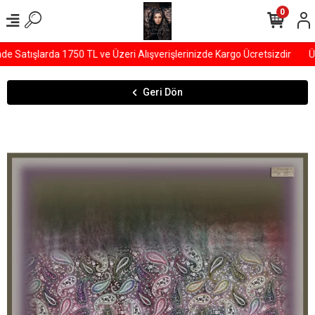
0
Satışlarda 1750 TL ve Üzeri Alışverişlerinizde Kargo Ücretsizdir
ÜY
Geri Dön