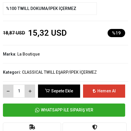
%100 TWILL DOKUMA/İPEK İÇERMEZ
15,32 USD
18,87 USD
%19
Marka:
La Boutique
Kategori:
CLASSICAL TWILL EŞARP/İPEK İÇERMEZ
Sepete Ekle
Hemen Al
WHATSAPP İLE SİPARİŞ VER