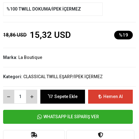
%100 TWILL DOKUMA/İPEK İÇERMEZ
15,32 USD
18,86 USD
%19
Marka:
La Boutique
Kategori:
CLASSICAL TWILL EŞARP/İPEK İÇERMEZ
Sepete Ekle
Hemen Al
WHATSAPP İLE SİPARİŞ VER