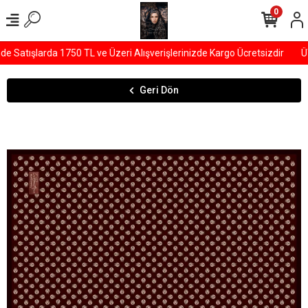
0
Satışlarda 1750 TL ve Üzeri Alışverişlerinizde Kargo Ücretsizdir
ÜY
Geri Dön