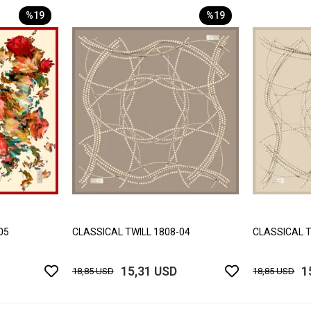
%19
%19
05
CLASSICAL TWILL 1808-04
CLASSICAL T
15,31 USD
1
18,85 USD
18,85 USD