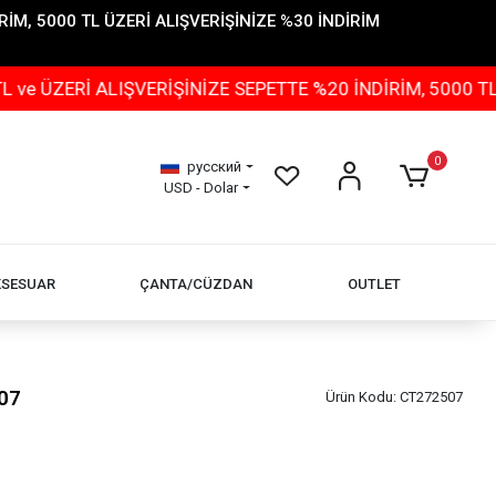
İM, 5000 TL ÜZERİ ALIŞVERİŞİNİZE %30 İNDİRİM
 ALIŞVERİŞİNİZE SEPETTE %20 İNDİRİM, 5000 TL ÜZERİ 
0
русский
USD - Dolar
KSESUAR
ÇANTA/CÜZDAN
OUTLET
07
Ürün Kodu:
CT272507