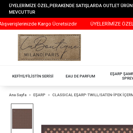
ÜYELERİMİZE ÖZEL,PERAKENDE SATIŞLARDA OUTLET ÜRÜNLER
MEVCUTTUR
erinizde Kargo Ücretsizdir
ÜYELERİMİZE ÖZEL,PERAKE
EŞARP ŞAM
KEFİYE/FİLİSTİN SERİSİ
EAU DE PARFUM
SPRE
Ana Sayfa
EŞARP
CLASSICAL EŞARP-TWILL/SATEN-İPEK İÇER