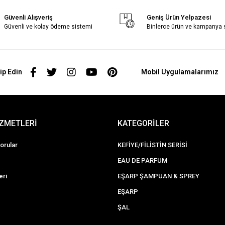
Güvenli Alışveriş
Geniş Ürün Yelpazesi
Güvenli ve kolay ödeme sistemi
Binlerce ürün ve kampanya
ip Edin
Mobil Uygulamalarımız
İZMETLERİ
KATEGORİLER
orular
KEFİYE/FİLİSTİN SERİSİ
EAU DE PARFUM
eri
EŞARP ŞAMPUAN & SPREY
EŞARP
ŞAL