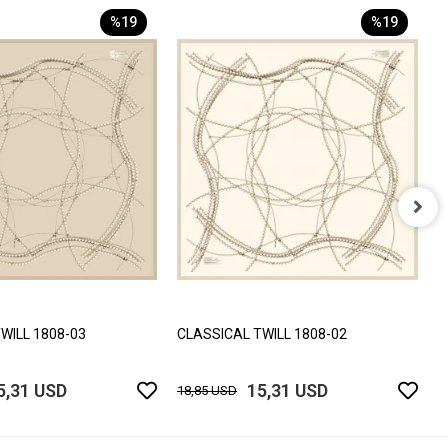
%19
%19
C
1
WILL 1808-03
CLASSICAL TWILL 1808-02
5,31 USD
15,31 USD
18,85 USD