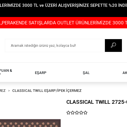
İMİZDE 3000 TL ve ÜZERİ ALIŞVERİŞİNİZE SEPETTE %20 İNDİR
NDE SATIŞLARDA OUTLET ÜRÜNLERİMİZDE 3000 TL ve ÜZERİ
PUAN &
EŞARP
ŞAL
A
Y
MEZ
CLASSICAL TWILL EŞARP/İPEK İÇERMEZ
CLASSICAL TWILL 2725-