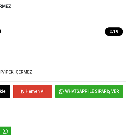
ERMEZ
D
%19
RP/İPEK İÇERMEZ
kle
Hemen Al
WHATSAPP İLE SİPARİŞ VER