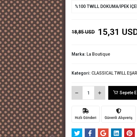
%100 TWILL DOKUMA/İPEK İÇ
15,31 US
18,85 USD
Marka:
La Boutique
Kategori:
CLASSICAL TWILL EŞA
Sepete E
Hızlı Gönderi
Güvenli Alışveriş