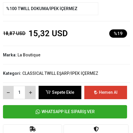
%100 TWILL DOKUMA/İPEK İÇERMEZ
15,32 USD
18,87 USD
%19
Marka:
La Boutique
Kategori:
CLASSICAL TWILL EŞARP/İPEK İÇERMEZ
Sepete Ekle
Hemen Al
WHATSAPP İLE SİPARİŞ VER