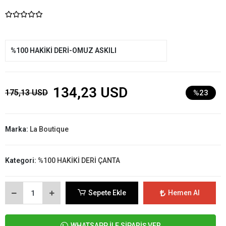
%100 HAKİKİ DERİ-OMUZ ASKILI
134,23 USD
175,13 USD
%23
Marka:
La Boutique
Kategori:
%100 HAKİKİ DERİ ÇANTA
Sepete Ekle
Hemen Al
WHATSAPP İLE SİPARİŞ VER