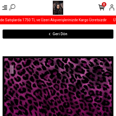
0
Satışlarda 1750 TL ve Üzeri Alışverişlerinizde Kargo Ücretsizdir
ÜYE
Geri Dön