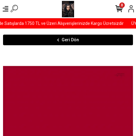
0
Satışlarda 1750 TL ve Üzeri Alışverişlerinizde Kargo Ücretsizdir
ÜYE
Geri Dön