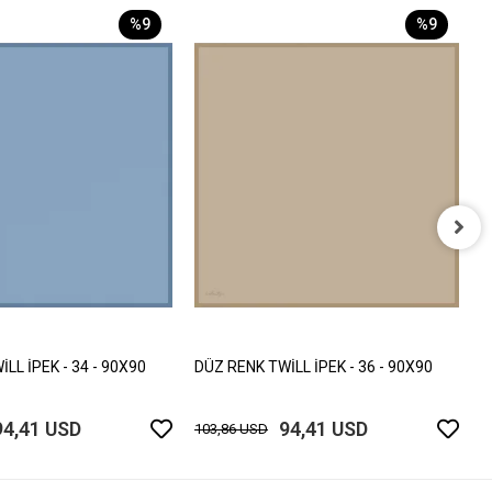
%9
%9
D
1
LL İPEK - 34 - 90X90
DÜZ RENK TWİLL İPEK - 36 - 90X90
94,41 USD
94,41 USD
103,86 USD