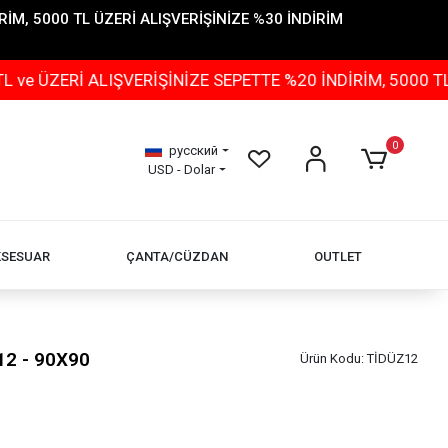
İM, 5000 TL ÜZERİ ALIŞVERİŞİNİZE %30 İNDİRİM
ERİ ALIŞVERİŞİNİZE SEPETTE %20 İNDİRİM, 5000 TL ÜZE
0
русский
USD - Dolar
KSESUAR
ÇANTA/CÜZDAN
OUTLET
12 - 90X90
Ürün Kodu:
TİDÜZ12