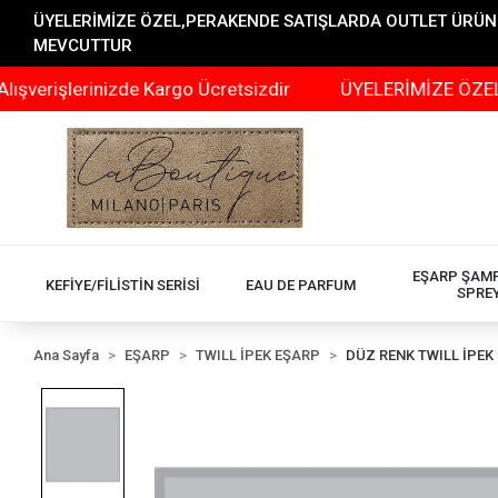
ÜYELERİMİZE ÖZEL,PERAKENDE SATIŞLARDA OUTLET ÜRÜNLER
MEVCUTTUR
işlerinizde Kargo Ücretsizdir
ÜYELERİMİZE ÖZEL,PERA
EŞARP ŞAM
KEFİYE/FİLİSTİN SERİSİ
EAU DE PARFUM
SPRE
Ana Sayfa
EŞARP
TWILL İPEK EŞARP
DÜZ RENK TWILL İPEK