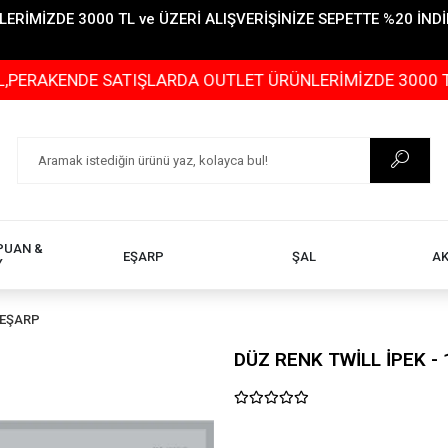
İMİZDE 3000 TL ve ÜZERİ ALIŞVERİŞİNİZE SEPETTE %20 İNDİR
KENDE SATIŞLARDA OUTLET ÜRÜNLERİMİZDE 3000 TL ve ÜZ
PUAN &
EŞARP
ŞAL
A
Y
 EŞARP
DÜZ RENK TWİLL İPEK - 