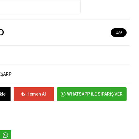
D
%9
EŞARP
kle
Hemen Al
WHATSAPP İLE SİPARİŞ VER