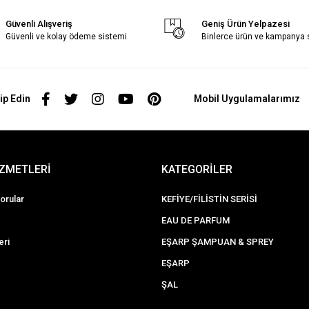
Güvenli Alışveriş
Geniş Ürün Yelpazesi
Güvenli ve kolay ödeme sistemi
Binlerce ürün ve kampanya
ip Edin
Mobil Uygulamalarımız
İZMETLERİ
KATEGORİLER
orular
KEFİYE/FİLİSTİN SERİSİ
EAU DE PARFUM
eri
EŞARP ŞAMPUAN & SPREY
EŞARP
ŞAL