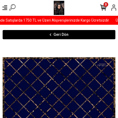
0
Satışlarda 1750 TL ve Üzeri Alışverişlerinizde Kargo Ücretsizdir
ÜY
Geri Dön