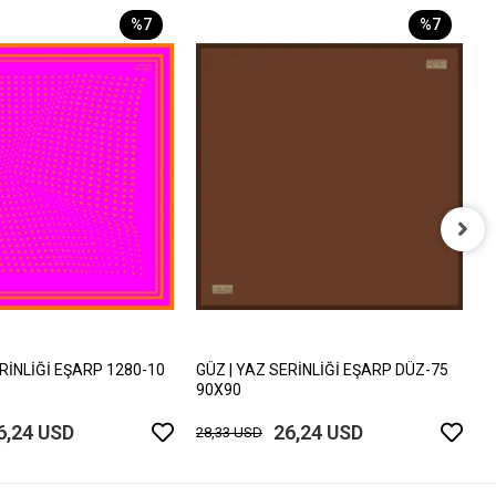
%7
%7
G
9
2
ERİNLİĞİ EŞARP 1280-10
GÜZ | YAZ SERİNLİĞİ EŞARP DÜZ-75
90X90
6,24 USD
26,24 USD
28,33 USD