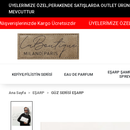
ÜYELERİMİZE ÖZEL,PERAKENDE SATIŞLARDA OUTLET ÜRÜNLER
MEVCUTTUR
işlerinizde Kargo Ücretsizdir
ÜYELERİMİZE ÖZEL,PERA
EŞARP ŞAM
KEFİYE/FİLİSTİN SERİSİ
EAU DE PARFUM
SPRE
Ana Sayfa
EŞARP
GÜZ SERİSİ EŞARP