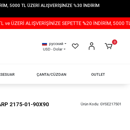
İM, 5000 TL ÜZERİ ALIŞVERİŞİNİZE %30 İNDİRİM
ERİ ALIŞVERİŞİNİZE SEPETTE %20 İNDİRİM, 5000 TL ÜZE
0
русский
USD - Dolar
KSESUAR
ÇANTA/CÜZDAN
OUTLET
ŞARP 2175-01-90X90
Ürün Kodu:
GYSE217501