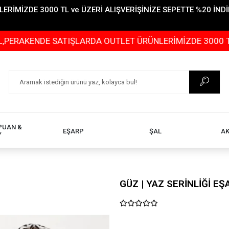
İMİZDE 3000 TL ve ÜZERİ ALIŞVERİŞİNİZE SEPETTE %20 İNDİR
KENDE SATIŞLARDA OUTLET ÜRÜNLERİMİZDE 3000 TL ve ÜZ
PUAN &
EŞARP
ŞAL
A
Y
GÜZ | YAZ SERİNLİĞİ E