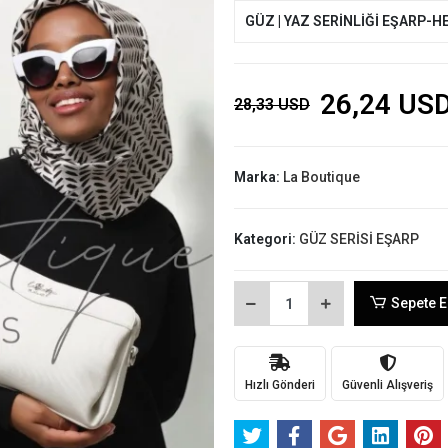
GÜZ | YAZ SERİNLİĞİ EŞARP-H
26,24 US
28,33 USD
Marka:
La Boutique
Kategori:
GÜZ SERİSİ EŞARP
Sepete E
Hızlı Gönderi
Güvenli Alışveriş