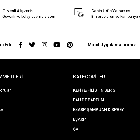
Güvenli Alışveriş
Geniş Ürün Yelpazesi
Güvenli ve kolay ödeme sistemi
Binlerce ürün ve kampanya
ip Edin
Mobil Uygulamalarımız
İZMETLERİ
KATEGORİLER
orular
KEFİYE/FİLİSTİN SERİSİ
EAU DE PARFUM
eri
EŞARP ŞAMPUAN & SPREY
EŞARP
ŞAL