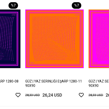
%7
%7
ARP 1280-08
GÜZ | YAZ SERİNLİĞİ EŞARP 1280-11
GÜZ | YAZ S
90X90
90X90
26,24 USD
2
28,33 USD
28,33 USD