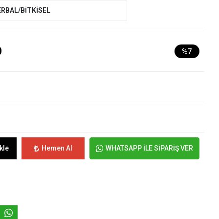
ERBAL/BİTKİSEL
D
%7
kle
Hemen Al
WHATSAPP İLE SİPARİŞ VER