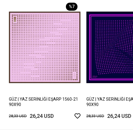
%7
GÜZ | YAZ SERİNLİĞİ EŞARP 1560-21
GÜZ | YAZ SERİNLİĞİ EŞ
90X90
90X90
26,24 USD
26,24 USD
28,33 USD
28,33 USD