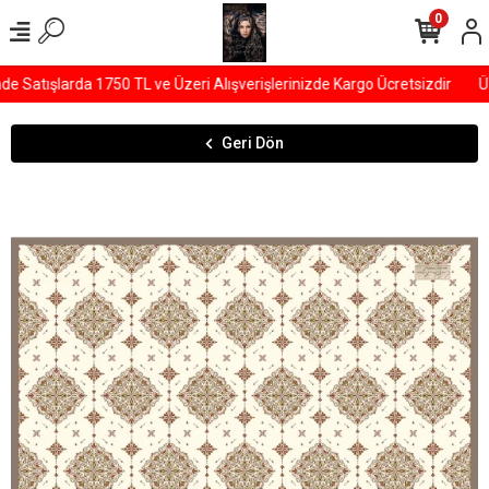
0
Satışlarda 1750 TL ve Üzeri Alışverişlerinizde Kargo Ücretsizdir
ÜY
Geri Dön