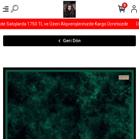
0
Satışlarda 1750 TL ve Üzeri Alışverişlerinizde Kargo Ücretsizdir
ÜYE
Geri Dön