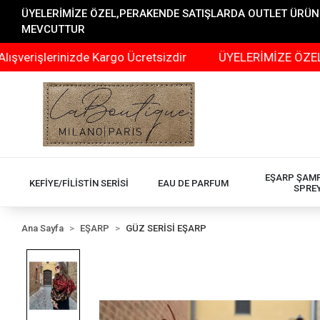
ÜYELERİMİZE ÖZEL,PERAKENDE SATIŞLARDA OUTLET ÜRÜNLER
MEVCUTTUR
erinizde Kargo Ücretsizdir
ÜYELERİMİZE ÖZEL,PERAKE
EŞARP ŞAM
KEFİYE/FİLİSTİN SERİSİ
EAU DE PARFUM
SPRE
Ana Sayfa
EŞARP
GÜZ SERİSİ EŞARP