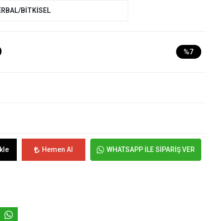
ERBAL/BİTKİSEL
D
%7
kle
Hemen Al
WHATSAPP İLE SİPARİŞ VER