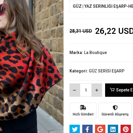
GÜZ | YAZ SERİNLİĞİ EŞARP-H
26,22 US
28,31 USD
Marka:
La Boutique
Kategori:
GÜZ SERİSİ EŞARP
Sepete E
Hızlı Gönderi
Güvenli Alışveriş