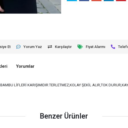
siye Et
Yorum Yaz
Karşılaştır
Fiyat Alarmı
Telef
leri
Yorumlar
VE BAMBU LİFLERİ KARIŞIMIDIR.TERLETMEZ,KOLAY ŞEKİL ALIR,TOK DURUR,K
Benzer Ürünler