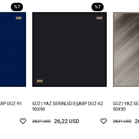
%7
%7
ARP DÜZ-91
GÜZ | YAZ SERİNLİĞİ EŞARP DÜZ-62
GÜZ | YAZ S
90X90
90X90
26,22 USD
2
28,31 USD
28,31 USD