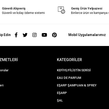
Güvenli Alışveriş
Geniş Ürün Yelpazesi
Güvenli ve kolay ödeme sistemi
Binlerce ürün ve kampanya
ip Edin
Mobil Uygulamalarımız
İZMETLERİ
KATEGORİLER
orular
KEFİYE/FİLİSTİN SERİSİ
EAU DE PARFUM
eri
EŞARP ŞAMPUAN & SPREY
EŞARP
ŞAL