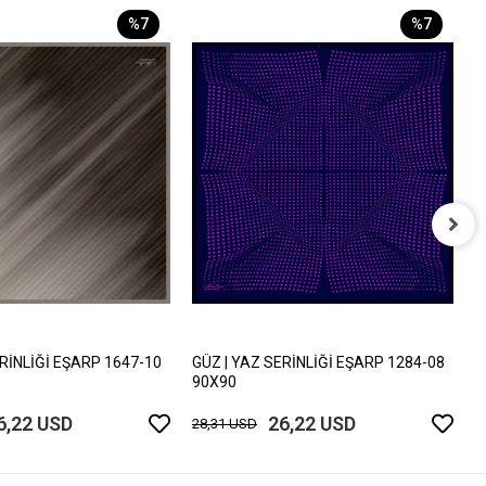
%7
%7
G
9
2
ERİNLİĞİ EŞARP 1647-10
GÜZ | YAZ SERİNLİĞİ EŞARP 1284-08
90X90
6,22 USD
26,22 USD
28,31 USD