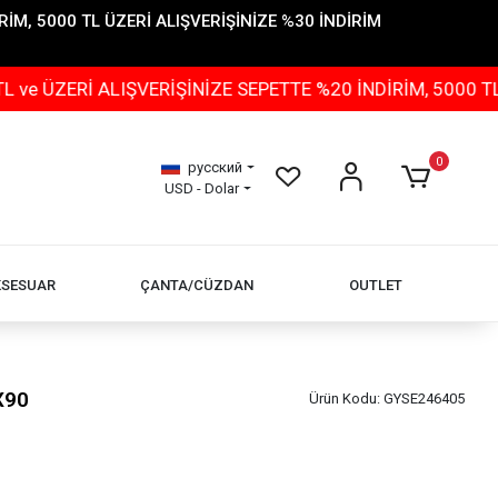
İM, 5000 TL ÜZERİ ALIŞVERİŞİNİZE %30 İNDİRİM
İ ALIŞVERİŞİNİZE SEPETTE %20 İNDİRİM, 5000 TL ÜZERİ
0
русский
USD - Dolar
KSESUAR
ÇANTA/CÜZDAN
OUTLET
X90
Ürün Kodu:
GYSE246405