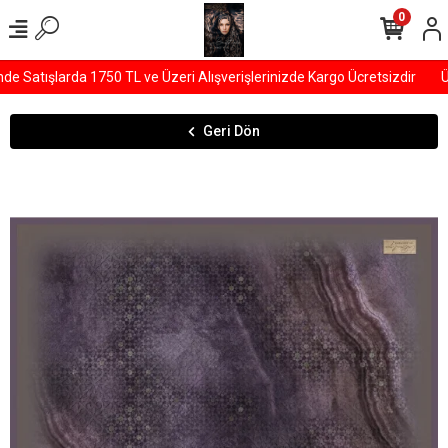
0
Satışlarda 1750 TL ve Üzeri Alışverişlerinizde Kargo Ücretsizdir
ÜY
Geri Dön