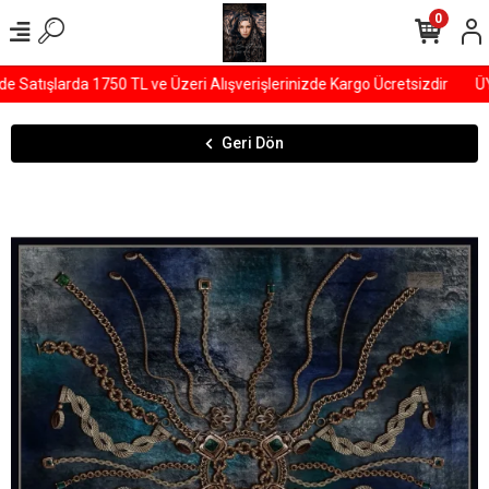
0
tışlarda 1750 TL ve Üzeri Alışverişlerinizde Kargo Ücretsizdir
ÜYEL
Geri Dön