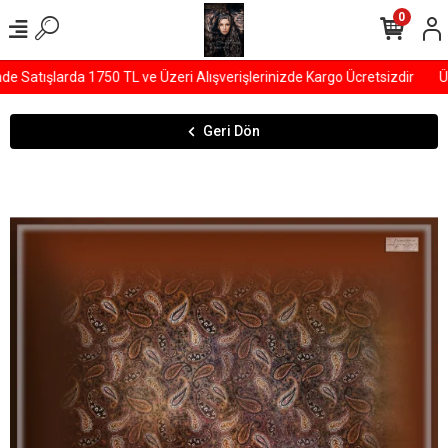
0
Satışlarda 1750 TL ve Üzeri Alışverişlerinizde Kargo Ücretsizdir
ÜY
Geri Dön