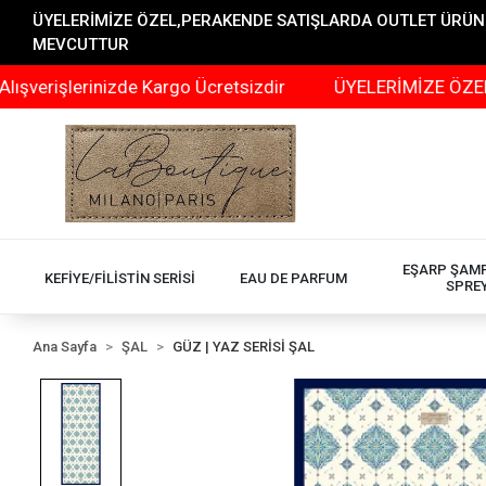
ÜYELERİMİZE ÖZEL,PERAKENDE SATIŞLARDA OUTLET ÜRÜNLER
MEVCUTTUR
işlerinizde Kargo Ücretsizdir
ÜYELERİMİZE ÖZEL,PERA
EŞARP ŞAM
KEFİYE/FİLİSTİN SERİSİ
EAU DE PARFUM
SPRE
Ana Sayfa
ŞAL
GÜZ | YAZ SERİSİ ŞAL