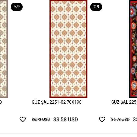
%9
%9
0
GÜZ ŞAL 2251-02 70X190
GÜZ ŞAL 225
33,58 USD
3
36,73 USD
36,73 USD