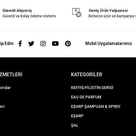
Güvenli Alışveriş
Geniş Ürün Yelpazesi
Güvenli ve kolay ödeme sistemi
Binlerce ürün ve kampanya
ip Edin
Mobil Uygulamalarımız
İZMETLERİ
KATEGORİLER
orular
KEFİYE/FİLİSTİN SERİSİ
EAU DE PARFUM
eri
EŞARP ŞAMPUAN & SPREY
EŞARP
ŞAL