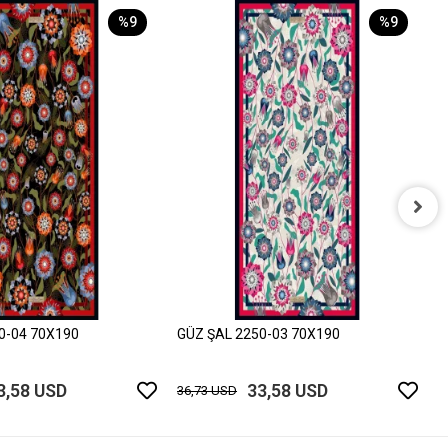
%9
%9
G
3
0-04 70X190
GÜZ ŞAL 2250-03 70X190
3,58 USD
33,58 USD
36,73 USD