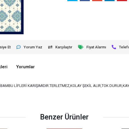
siye Et
Yorum Yaz
Karşılaştır
Fiyat Alarmı
Telef
leri
Yorumlar
VE BAMBU LİFLERİ KARIŞIMIDIR.TERLETMEZ,KOLAY ŞEKİL ALIR,TOK DURUR,K
Benzer Ürünler