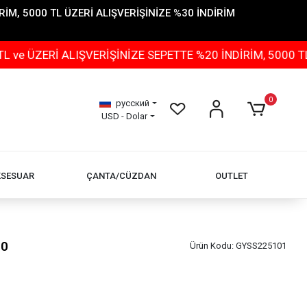
İM, 5000 TL ÜZERİ ALIŞVERİŞİNİZE %30 İNDİRİM
ERİ ALIŞVERİŞİNİZE SEPETTE %20 İNDİRİM, 5000 TL ÜZE
0
русский
USD - Dolar
KSESUAR
ÇANTA/CÜZDAN
OUTLET
90
Ürün Kodu:
GYSS225101