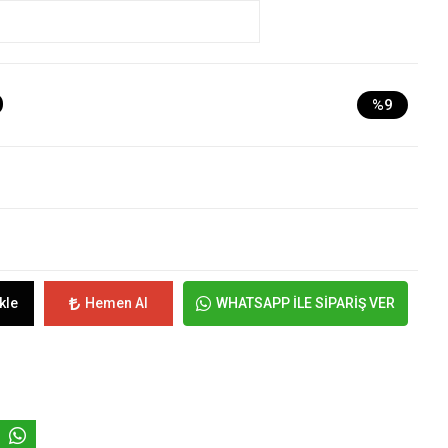
D
%9
kle
Hemen Al
WHATSAPP İLE SİPARİŞ VER