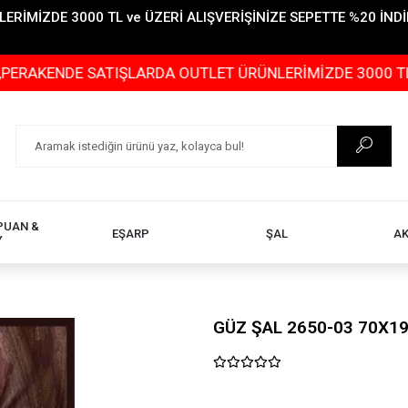
İMİZDE 3000 TL ve ÜZERİ ALIŞVERİŞİNİZE SEPETTE %20 İNDİR
NDE SATIŞLARDA OUTLET ÜRÜNLERİMİZDE 3000 TL ve ÜZER
PUAN &
EŞARP
ŞAL
A
Y
GÜZ ŞAL 2650-03 70X1