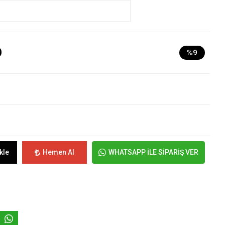
D
%9
kle
Hemen Al
WHATSAPP İLE SİPARİŞ VER