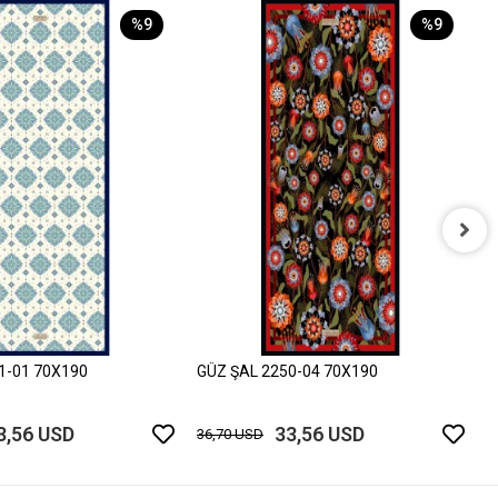
%9
%9
G
3
1-01 70X190
GÜZ ŞAL 2250-04 70X190
3,56 USD
33,56 USD
36,70 USD