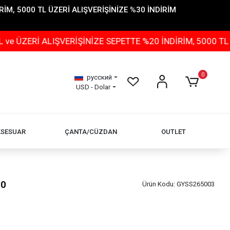
İM, 5000 TL ÜZERİ ALIŞVERİŞİNİZE %30 İNDİRİM
İ ALIŞVERİŞİNİZE SEPETTE %20 İNDİRİM, 5000 TL ÜZERİ
0
русский
USD - Dolar
KSESUAR
ÇANTA/CÜZDAN
OUTLET
90
Ürün Kodu:
GYSS265003