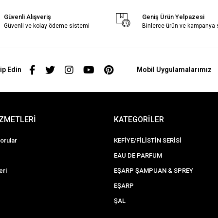
Güvenli Alışveriş
Geniş Ürün Yelpazesi
Güvenli ve kolay ödeme sistemi
Binlerce ürün ve kampanya
ip Edin
Mobil Uygulamalarımız
İZMETLERİ
KATEGORİLER
orular
KEFİYE/FİLİSTİN SERİSİ
EAU DE PARFUM
eri
EŞARP ŞAMPUAN & SPREY
EŞARP
ŞAL