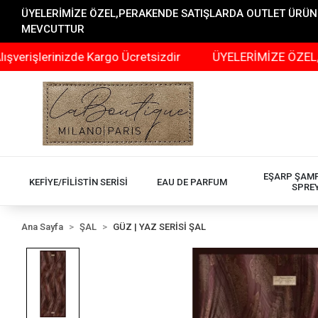
ÜYELERİMİZE ÖZEL,PERAKENDE SATIŞLARDA OUTLET ÜRÜNLER
MEVCUTTUR
lerinizde Kargo Ücretsizdir
ÜYELERİMİZE ÖZEL,PERAKE
EŞARP ŞAM
KEFİYE/FİLİSTİN SERİSİ
EAU DE PARFUM
SPRE
Ana Sayfa
ŞAL
GÜZ | YAZ SERİSİ ŞAL