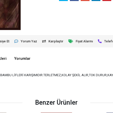
siye Et
Yorum Yaz
Karşılaştır
Fiyat Alarmı
Telef
leri
Yorumlar
VE BAMBU LİFLERİ KARIŞIMIDIR.TERLETMEZ,KOLAY ŞEKİL ALIR,TOK DURUR,K
Benzer Ürünler