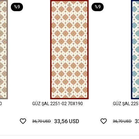
%9
%9
0
GÜZ ŞAL 2251-02 70X190
GÜZ ŞAL 225
33,56 USD
3
36,70 USD
36,70 USD