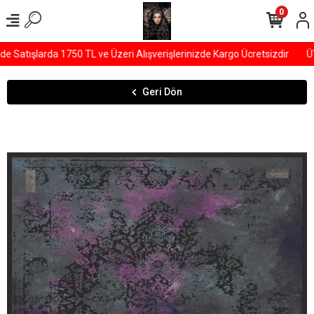
0
Satışlarda 1750 TL ve Üzeri Alışverişlerinizde Kargo Ücretsizdir
ÜY
Geri Dön