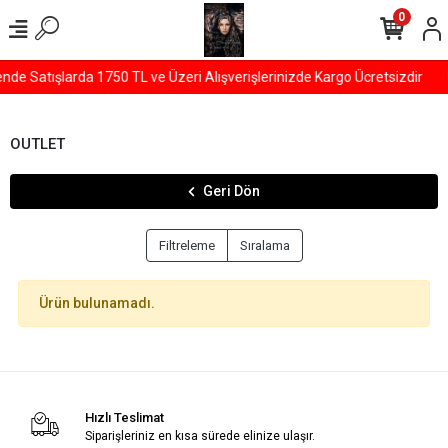
0
de Satışlarda 1750 TL ve Üzeri Alışverişlerinizde Kargo Ücretsizdir
OUTLET
Geri Dön
Filtreleme
Sıralama
Ürün bulunamadı.
Hızlı Teslimat
Siparişleriniz en kısa sürede elinize ulaşır.