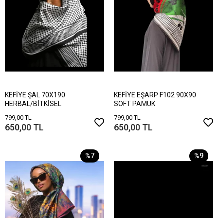
KEFİYE ŞAL 70X190
KEFİYE EŞARP F102 90X90
HERBAL/BİTKİSEL
SOFT PAMUK
799,00 TL
799,00 TL
650,00 TL
650,00 TL
%7
%9