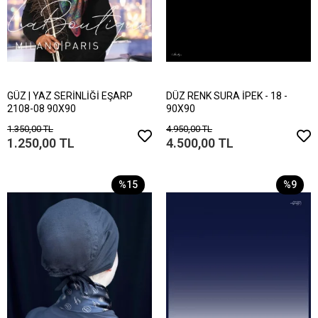
GÜZ | YAZ SERİNLİĞİ EŞARP
DÜZ RENK SURA İPEK - 18 -
2108-08 90X90
90X90
1.350,00 TL
4.950,00 TL
1.250,00 TL
4.500,00 TL
%15
%9