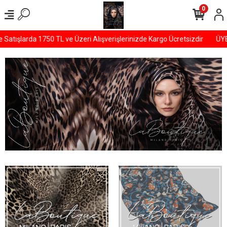
0
şlarda 1750 TL ve Üzeri Alışverişlerinizde Kargo Ücretsizdir
ÜYELER