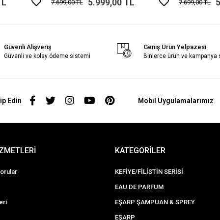
TL
5.999,00 TL
5
7.699,00 TL
7.699,00 TL
Güvenli Alışveriş
Geniş Ürün Yelpazesi
Güvenli ve kolay ödeme sistemi
Binlerce ürün ve kampanya
ip Edin
Mobil Uygulamalarımız
İZMETLERİ
KATEGORİLER
orular
KEFİYE/FİLİSTİN SERİSİ
EAU DE PARFUM
eri
EŞARP ŞAMPUAN & SPREY
EŞARP