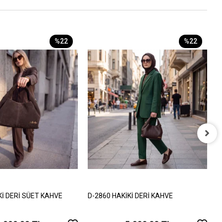
%22
%22
D
7
Kİ DERİ SÜET KAHVE
D-2860 HAKİKİ DERİ KAHVE