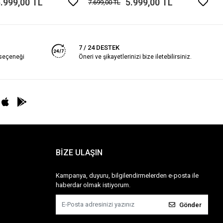
.999,00 TL
5.999,00 TL
7.699,00 TL
7 / 24 DESTEK
 seçeneği
Öneri ve şikayetlerinizi bize iletebilirsiniz.
BİZE ULAŞIN
Kampanya, duyuru, bilgilendirmelerden e-posta ile
haberdar olmak istiyorum.
Gönder