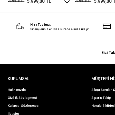
5.999,00 TL
5.999,00 
7.699,00 TL
7.699,00 TL
Hızlı Teslimat
Siparişleriniz en kısa sürede elinize ulaşır.
Bizi Tak
KURUMSAL
MÜŞTERİ H
Hakkımızda
Sıkça Sorulan S
Gizlilik Sözleşmesi
Sipariş Takip
Kullanıcı Sözleşmesi
Havale Bildiriml
İletişim