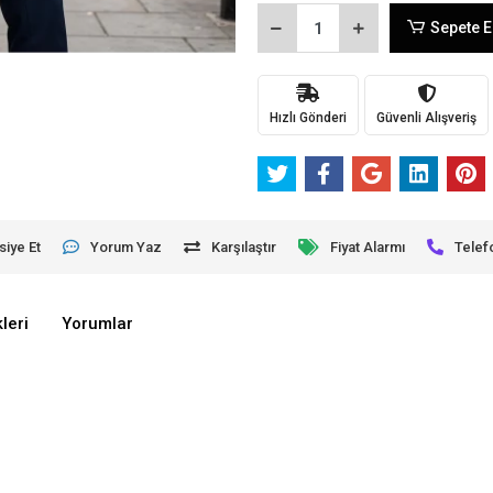
Sepete E
Hızlı Gönderi
Güvenli Alışveriş
siye Et
Yorum Yaz
Karşılaştır
Fiyat Alarmı
Telef
leri
Yorumlar