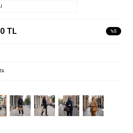
I
00 TL
%5
TA