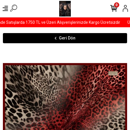
0
Satışlarda 1750 TL ve Üzeri Alışverişlerinizde Kargo Ücretsizdir
ÜY
Geri Dön