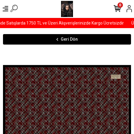
0
Satışlarda 1750 TL ve Üzeri Alışverişlerinizde Kargo Ücretsizdir
ÜY
Geri Dön