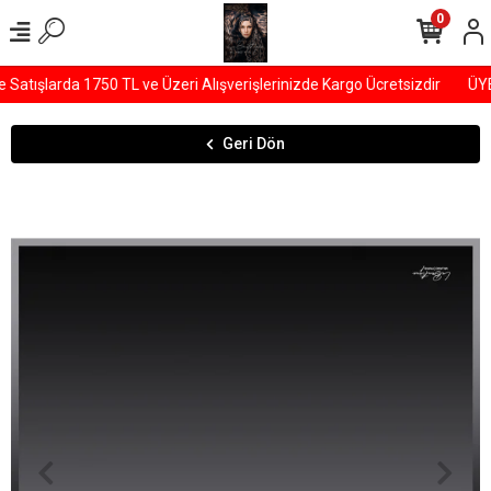
0
atışlarda 1750 TL ve Üzeri Alışverişlerinizde Kargo Ücretsizdir
ÜYEL
Geri Dön