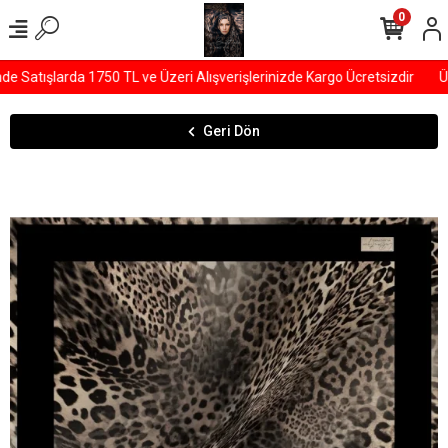
0
Satışlarda 1750 TL ve Üzeri Alışverişlerinizde Kargo Ücretsizdir
ÜY
Geri Dön