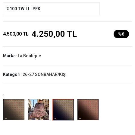
%100 TWILL İPEK
4.250,00 TL
4.500,00 TL
%6
Marka:
La Boutique
Kategori:
26-27 SONBAHAR/KIŞ
: