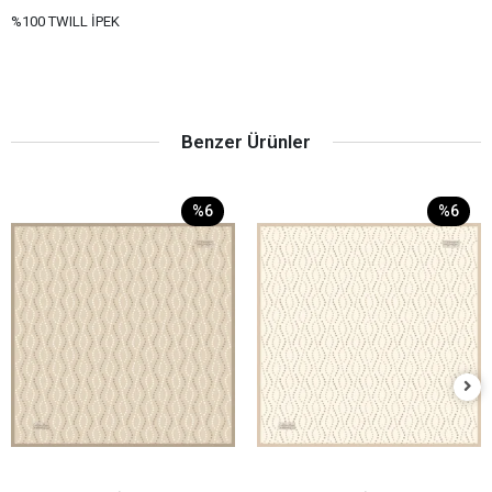
%100 TWILL İPEK
Benzer Ürünler
%6
%6