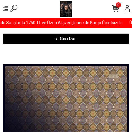
0
Satışlarda 1750 TL ve Üzeri Alışverişlerinizde Kargo Ücretsizdir
ÜY
Geri Dön