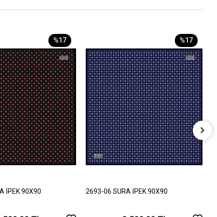
%17
%17
2
4
A İPEK 90X90
2693-06 SURA İPEK 90X90