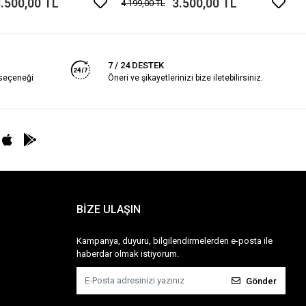
.500,00 TL
3.500,00 TL
4.199,00 TL
7 / 24 DESTEK
 seçeneği
Öneri ve şikayetlerinizi bize iletebilirsiniz.
BİZE ULAŞIN
Kampanya, duyuru, bilgilendirmelerden e-posta ile
haberdar olmak istiyorum.
Gönder