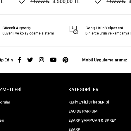
TL
3.500,00 TL
3
4.199,00 TL
4.199,00 TL
Güvenli Alışveriş
Geniş Ürün Yelpazesi
Güvenli ve kolay ödeme sistemi
Binlerce ürün ve kampanya
ip Edin
Mobil Uygulamalarımız
İZMETLERİ
KATEGORİLER
orular
KEFİYE/FİLİSTİN SERİSİ
EAU DE PARFUM
eri
EŞARP ŞAMPUAN & SPREY
EŞARP