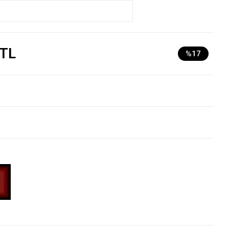
 TL
%17