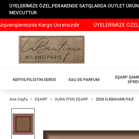
ÜYELERİMİZE ÖZEL,PERAKENDE SATIŞLARDA OUTLET ÜRÜNLER
MEVCUTTUR
erinizde Kargo Ücretsizdir
ÜYELERİMİZE ÖZEL,PERAKEN
EŞARP ŞAM
KEFİYE/FİLİSTİN SERİSİ
EAU DE PARFUM
SPRE
Ana Sayfa
EŞARP
SURA İPEK EŞARP
2026 İLKBAHAR/YAZ