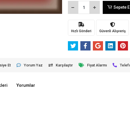
Sepete E
Hızlı Gönderi
Güvenli Alışveriş
siye Et
Yorum Yaz
Karşılaştır
Fiyat Alarmı
Telef
leri
Yorumlar