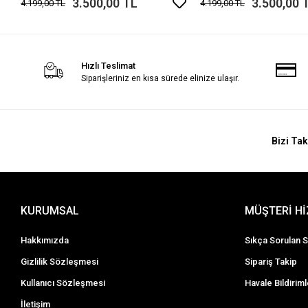
3.500,00 TL
3.500,00 
4.199,00 TL
4.199,00 TL
Hızlı Teslimat
Siparişleriniz en kısa sürede elinize ulaşır.
Bizi Tak
KURUMSAL
MÜŞTERİ H
Hakkımızda
Sıkça Sorulan S
Gizlilik Sözleşmesi
Sipariş Takip
Kullanıcı Sözleşmesi
Havale Bildiriml
İletişim