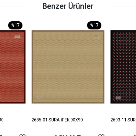
Benzer Ürünler
%17
%17
90
2685-01 SURA İPEK 90X90
2693-11 SUR