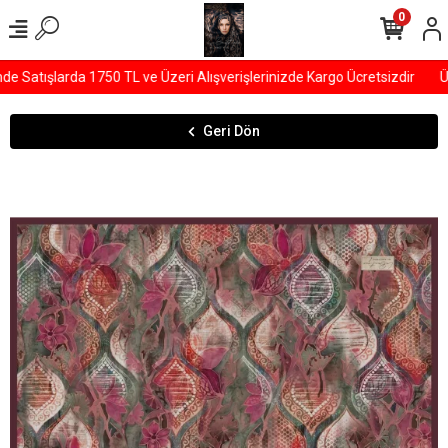
0
Satışlarda 1750 TL ve Üzeri Alışverişlerinizde Kargo Ücretsizdir
ÜY
Geri Dön