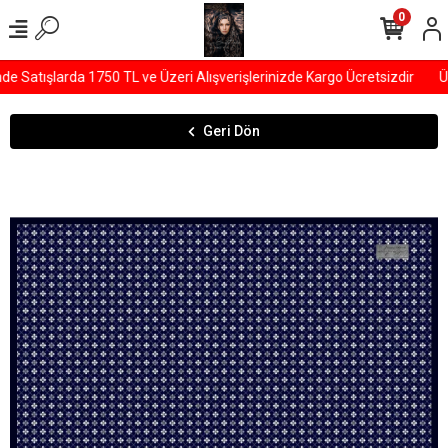
0
Satışlarda 1750 TL ve Üzeri Alışverişlerinizde Kargo Ücretsizdir
ÜY
Geri Dön