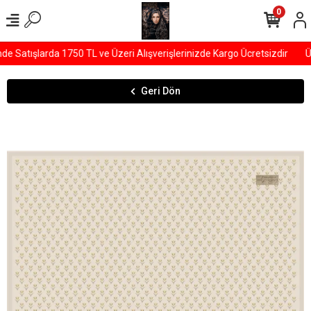
0
Satışlarda 1750 TL ve Üzeri Alışverişlerinizde Kargo Ücretsizdir
ÜY
Geri Dön