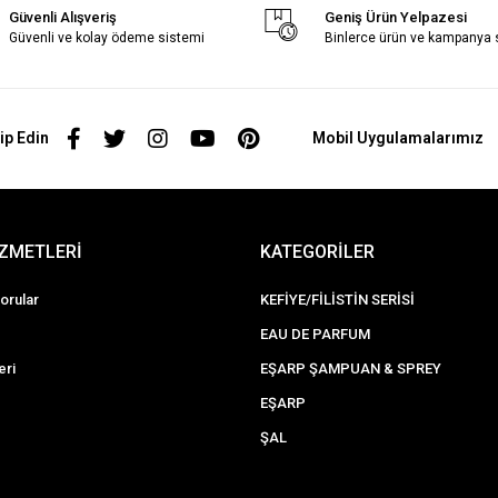
Güvenli Alışveriş
Geniş Ürün Yelpazesi
Güvenli ve kolay ödeme sistemi
Binlerce ürün ve kampanya
ip Edin
Mobil Uygulamalarımız
İZMETLERİ
KATEGORİLER
orular
KEFİYE/FİLİSTİN SERİSİ
EAU DE PARFUM
eri
EŞARP ŞAMPUAN & SPREY
EŞARP
ŞAL