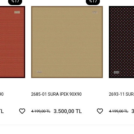
%17
%17
90
2685-01 SURA İPEK 90X90
2693-11 SUR
TL
3.500,00 TL
3
4.199,00 TL
4.199,00 TL