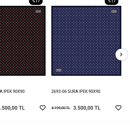
%17
%17
2
4
A İPEK 90X90
2693-06 SURA İPEK 90X90
.500,00 TL
3.500,00 TL
4.199,00 TL