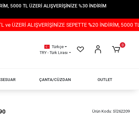
İM, 5000 TL ÜZERİ ALIŞVERİŞİNİZE %30 İNDİRİM
 ALIŞVERİŞİNİZE SEPETTE %20 İNDİRİM, 5000 TL ÜZERİ 
0
Türkçe
TRY - Türk Lirası
KSESUAR
ÇANTA/CÜZDAN
OUTLET
90
Ürün Kodu:
Sİ262209