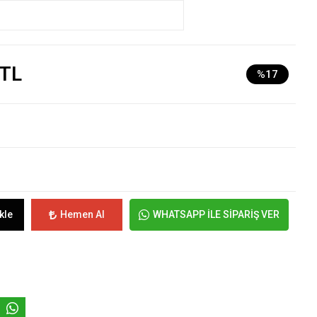
 TL
%17
kle
Hemen Al
WHATSAPP İLE SİPARİŞ VER