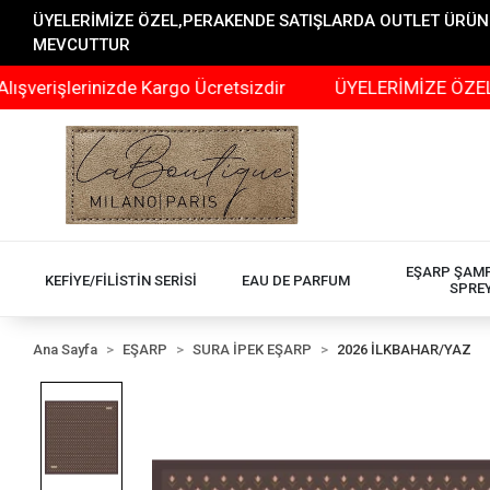
ÜYELERİMİZE ÖZEL,PERAKENDE SATIŞLARDA OUTLET ÜRÜNLER
MEVCUTTUR
erinizde Kargo Ücretsizdir
ÜYELERİMİZE ÖZEL,PERAKEN
EŞARP ŞAM
KEFİYE/FİLİSTİN SERİSİ
EAU DE PARFUM
SPRE
Ana Sayfa
EŞARP
SURA İPEK EŞARP
2026 İLKBAHAR/YAZ