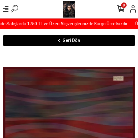
0
Satışlarda 1750 TL ve Üzeri Alışverişlerinizde Kargo Ücretsizdir
ÜY
Geri Dön