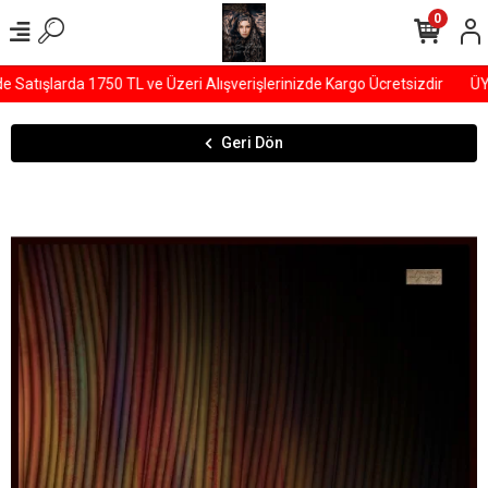
0
atışlarda 1750 TL ve Üzeri Alışverişlerinizde Kargo Ücretsizdir
ÜYEL
Geri Dön