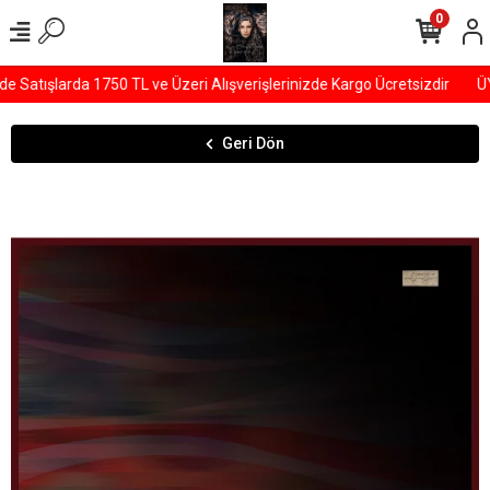
0
atışlarda 1750 TL ve Üzeri Alışverişlerinizde Kargo Ücretsizdir
ÜYE
Geri Dön