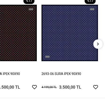
%17
%17
2
4
A İPEK 90X90
2693-06 SURA İPEK 90X90
.500,00 TL
3.500,00 TL
4.199,00 TL