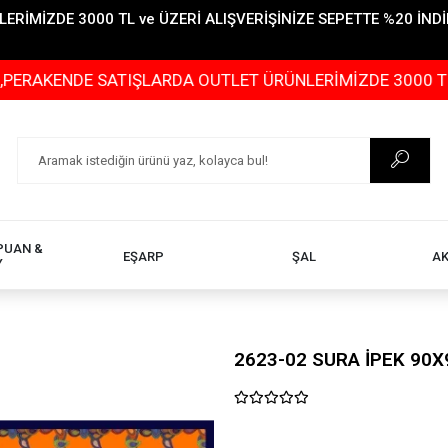
İMİZDE 3000 TL ve ÜZERİ ALIŞVERİŞİNİZE SEPETTE %20 İNDİR
ENDE SATIŞLARDA OUTLET ÜRÜNLERİMİZDE 3000 TL ve ÜZE
PUAN &
EŞARP
ŞAL
A
Y
2623-02 SURA İPEK 90X