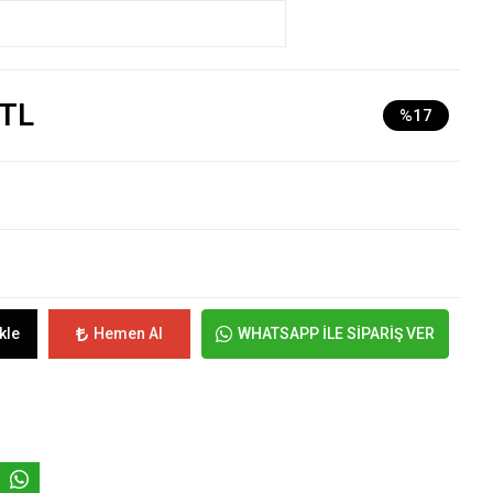
 TL
%17
kle
Hemen Al
WHATSAPP İLE SİPARİŞ VER