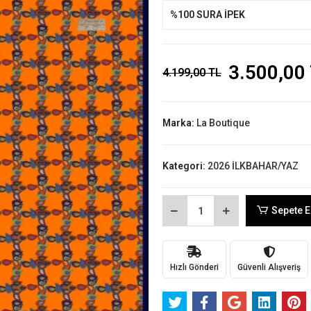
%100 SURA İPEK
3.500,00
4.199,00 TL
Marka:
La Boutique
Kategori:
2026 İLKBAHAR/YAZ
Sepete E
Hızlı Gönderi
Güvenli Alışveriş