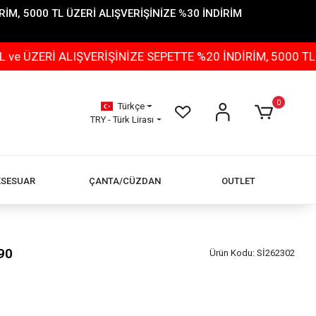
İM, 5000 TL ÜZERİ ALIŞVERİŞİNİZE %30 İNDİRİM
Rİ ALIŞVERİŞİNİZE SEPETTE %20 İNDİRİM, 5000 TL ÜZER
0
Türkçe
TRY - Türk Lirası
KSESUAR
ÇANTA/CÜZDAN
OUTLET
90
Ürün Kodu:
Sİ262302