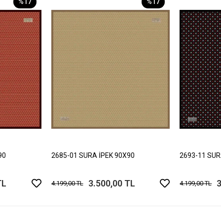
%17
%17
90
2685-01 SURA İPEK 90X90
2693-11 SUR
TL
3.500,00 TL
3
4.199,00 TL
4.199,00 TL