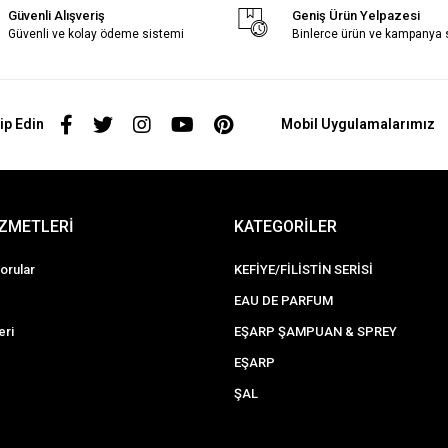
Güvenli Alışveriş
Geniş Ürün Yelpazesi
Güvenli ve kolay ödeme sistemi
Binlerce ürün ve kampanya
ip Edin
Mobil Uygulamalarımız
İZMETLERİ
KATEGORİLER
orular
KEFİYE/FİLİSTİN SERİSİ
EAU DE PARFUM
eri
EŞARP ŞAMPUAN & SPREY
EŞARP
ŞAL