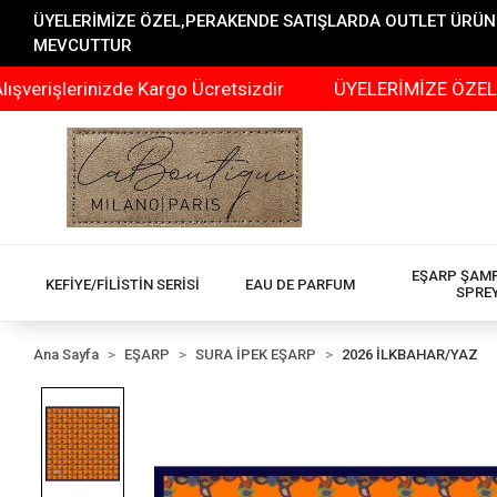
ÜYELERİMİZE ÖZEL,PERAKENDE SATIŞLARDA OUTLET ÜRÜNLER
MEVCUTTUR
şlerinizde Kargo Ücretsizdir
ÜYELERİMİZE ÖZEL,PERAK
EŞARP ŞAM
KEFİYE/FİLİSTİN SERİSİ
EAU DE PARFUM
SPRE
Ana Sayfa
EŞARP
SURA İPEK EŞARP
2026 İLKBAHAR/YAZ