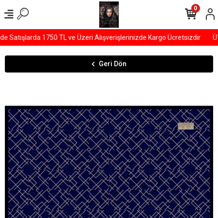
0
Satışlarda 1750 TL ve Üzeri Alışverişlerinizde Kargo Ücretsizdir
ÜYE
Geri Dön