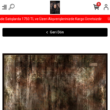
0
Satışlarda 1750 TL ve Üzeri Alışverişlerinizde Kargo Ücretsizdir
ÜY
Geri Dön